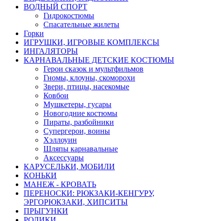
ВОДНЫЙ СПОРТ
Гидрокостюмы
Спасательные жилеты
Горки
ИГРУШКИ, ИГРОВЫЕ КОМПЛЕКСЫ
ИНГАЛЯТОРЫ
КАРНАВАЛЬНЫЕ ДЕТСКИЕ КОСТЮМЫ
Герои сказок и мультфильмов
Гномы, клоуны, скоморохи
Звери, птицы, насекомые
Ковбои
Мушкетеры, гусары
Новогодние костюмы
Пираты, разбойники
Супергерои, воины
Хэллоуин
Шляпы карнавальные
Аксессуары
КАРУСЕЛЬКИ, МОБИЛИ
КОНЬКИ
МАНЕЖ - КРОВАТЬ
ПЕРЕНОСКИ: РЮКЗАКИ-КЕНГУРУ,
ЭРГОРЮКЗАКИ, ХИПСИТЫ
ПРЫГУНКИ
РОЛИКИ