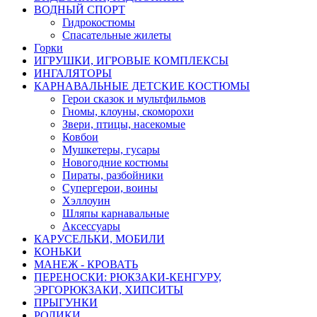
ВОДНЫЙ СПОРТ
Гидрокостюмы
Спасательные жилеты
Горки
ИГРУШКИ, ИГРОВЫЕ КОМПЛЕКСЫ
ИНГАЛЯТОРЫ
КАРНАВАЛЬНЫЕ ДЕТСКИЕ КОСТЮМЫ
Герои сказок и мультфильмов
Гномы, клоуны, скоморохи
Звери, птицы, насекомые
Ковбои
Мушкетеры, гусары
Новогодние костюмы
Пираты, разбойники
Супергерои, воины
Хэллоуин
Шляпы карнавальные
Аксессуары
КАРУСЕЛЬКИ, МОБИЛИ
КОНЬКИ
МАНЕЖ - КРОВАТЬ
ПЕРЕНОСКИ: РЮКЗАКИ-КЕНГУРУ,
ЭРГОРЮКЗАКИ, ХИПСИТЫ
ПРЫГУНКИ
РОЛИКИ