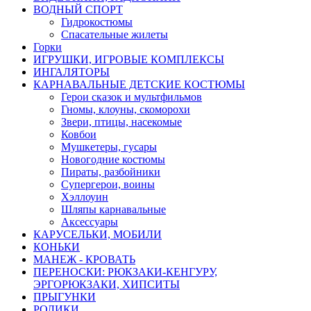
ВОДНЫЙ СПОРТ
Гидрокостюмы
Спасательные жилеты
Горки
ИГРУШКИ, ИГРОВЫЕ КОМПЛЕКСЫ
ИНГАЛЯТОРЫ
КАРНАВАЛЬНЫЕ ДЕТСКИЕ КОСТЮМЫ
Герои сказок и мультфильмов
Гномы, клоуны, скоморохи
Звери, птицы, насекомые
Ковбои
Мушкетеры, гусары
Новогодние костюмы
Пираты, разбойники
Супергерои, воины
Хэллоуин
Шляпы карнавальные
Аксессуары
КАРУСЕЛЬКИ, МОБИЛИ
КОНЬКИ
МАНЕЖ - КРОВАТЬ
ПЕРЕНОСКИ: РЮКЗАКИ-КЕНГУРУ,
ЭРГОРЮКЗАКИ, ХИПСИТЫ
ПРЫГУНКИ
РОЛИКИ