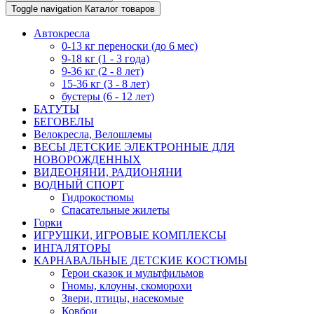
Toggle navigation
Каталог товаров
Автокресла
0-13 кг переноски (до 6 мес)
9-18 кг (1 - 3 года)
9-36 кг (2 - 8 лет)
15-36 кг (3 - 8 лет)
бустеры (6 - 12 лет)
БАТУТЫ
БЕГОВЕЛЫ
Велокресла, Велошлемы
ВЕСЫ ДЕТСКИЕ ЭЛЕКТРОННЫЕ ДЛЯ
НОВОРОЖДЕННЫХ
ВИДЕОНЯНИ, РАДИОНЯНИ
ВОДНЫЙ СПОРТ
Гидрокостюмы
Спасательные жилеты
Горки
ИГРУШКИ, ИГРОВЫЕ КОМПЛЕКСЫ
ИНГАЛЯТОРЫ
КАРНАВАЛЬНЫЕ ДЕТСКИЕ КОСТЮМЫ
Герои сказок и мультфильмов
Гномы, клоуны, скоморохи
Звери, птицы, насекомые
Ковбои