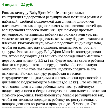
4 недели -- 22 руб.
Рюкзак-кенгуру BabyBjorn Miracle - это уникальная
конструкция с добротным регулируемым поясным ремнем с
набивкой, удобной поддержкой для спины и широкими
плечевыми лямками предоставляет много возможностей для
варьирования способа ношения. При помощи простых
регулировок, не вынимая ребенка из рюкзака-кенгуру, вы
можете легко перераспределять вес между бедрами, талией и
плечами. Рюкзак-кенгуру можно подогнать индивидуально,
чтобы он идеально вам подходил, независимо от роста и
фигуры. Рюкзак-кенгуру BabyBjorn Miracle сконструирован
так, чтобы подходить для вашего новорожденного малыша с
первого дня жизни (с 3,5 кг) вы будете носить своего ребенка
близко к сердцу, высоко на груди, чтобы обрести важную
близость, и при этом вы сможете надежно следить за его
дыханием. Рюкзак-кенгуру разработан в тесном
сотрудничестве с педиатрами и анатомически приспособлен
для вашего подрастающего малыша (до 12 кг). Это означает,
что голова, шея и спина ребенка получают устойчивую
поддержку, а ноги и бедра находятся в правильном положении
с самого рождения. Рюкзак-кенгуру Miracle регулируется так,
чтобы оптимально подходить ребенку по росту начиная с
новорожденного возраста и примерно до 15 месяцев. Это