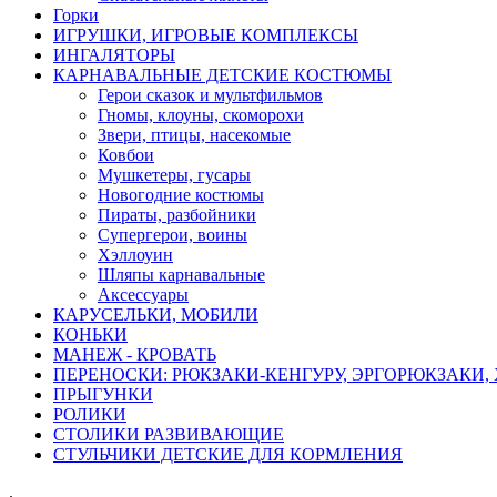
Горки
ИГРУШКИ, ИГРОВЫЕ КОМПЛЕКСЫ
ИНГАЛЯТОРЫ
КАРНАВАЛЬНЫЕ ДЕТСКИЕ КОСТЮМЫ
Герои сказок и мультфильмов
Гномы, клоуны, скоморохи
Звери, птицы, насекомые
Ковбои
Мушкетеры, гусары
Новогодние костюмы
Пираты, разбойники
Супергерои, воины
Хэллоуин
Шляпы карнавальные
Аксессуары
КАРУСЕЛЬКИ, МОБИЛИ
КОНЬКИ
МАНЕЖ - КРОВАТЬ
ПЕРЕНОСКИ: РЮКЗАКИ-КЕНГУРУ, ЭРГОРЮКЗАКИ,
ПРЫГУНКИ
РОЛИКИ
СТОЛИКИ РАЗВИВАЮЩИЕ
СТУЛЬЧИКИ ДЕТСКИЕ ДЛЯ КОРМЛЕНИЯ
.