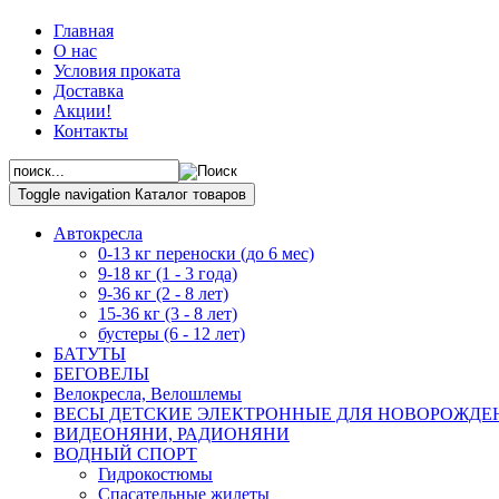
Главная
О нас
Условия проката
Доставка
Акции!
Контакты
Toggle navigation
Каталог товаров
Автокресла
0-13 кг переноски (до 6 мес)
9-18 кг (1 - 3 года)
9-36 кг (2 - 8 лет)
15-36 кг (3 - 8 лет)
бустеры (6 - 12 лет)
БАТУТЫ
БЕГОВЕЛЫ
Велокресла, Велошлемы
ВЕСЫ ДЕТСКИЕ ЭЛЕКТРОННЫЕ ДЛЯ НОВОРОЖД
ВИДЕОНЯНИ, РАДИОНЯНИ
ВОДНЫЙ СПОРТ
Гидрокостюмы
Спасательные жилеты