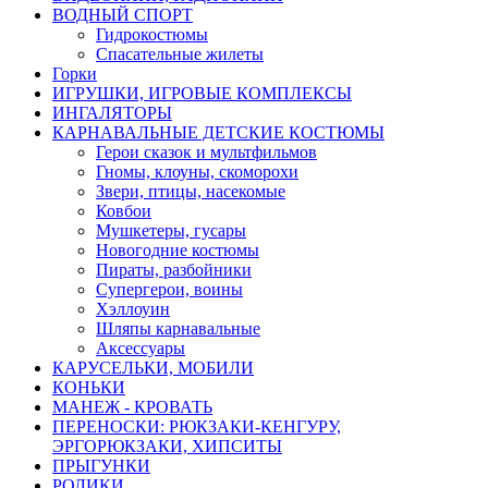
ВОДНЫЙ СПОРТ
Гидрокостюмы
Спасательные жилеты
Горки
ИГРУШКИ, ИГРОВЫЕ КОМПЛЕКСЫ
ИНГАЛЯТОРЫ
КАРНАВАЛЬНЫЕ ДЕТСКИЕ КОСТЮМЫ
Герои сказок и мультфильмов
Гномы, клоуны, скоморохи
Звери, птицы, насекомые
Ковбои
Мушкетеры, гусары
Новогодние костюмы
Пираты, разбойники
Супергерои, воины
Хэллоуин
Шляпы карнавальные
Аксессуары
КАРУСЕЛЬКИ, МОБИЛИ
КОНЬКИ
МАНЕЖ - КРОВАТЬ
ПЕРЕНОСКИ: РЮКЗАКИ-КЕНГУРУ,
ЭРГОРЮКЗАКИ, ХИПСИТЫ
ПРЫГУНКИ
РОЛИКИ